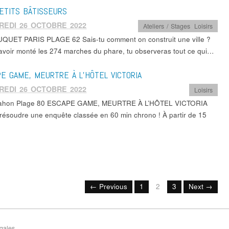
ETITS BÂTISSEURS
REDI 26 OCTOBRE 2022
Ateliers / Stages
,
Loisirs
QUET PARIS PLAGE 62 Sais-tu comment on construit une ville ?
avoir monté les 274 marches du phare, tu observeras tout ce qui…
E GAME, MEURTRE À L’HÔTEL VICTORIA
REDI 26 OCTOBRE 2022
Loisirs
Mahon Plage 80 ESCAPE GAME, MEURTRE À L’HÔTEL VICTORIA
résoudre une enquête classée en 60 min chrono ! À partir de 15
← Previous
1
2
3
Next →
gales