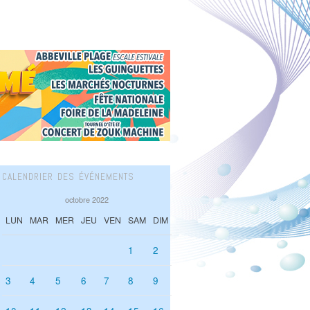
CALENDRIER DES ÉVÉNEMENTS
octobre 2022
LUN
MAR
MER
JEU
VEN
SAM
DIM
1
2
3
4
5
6
7
8
9