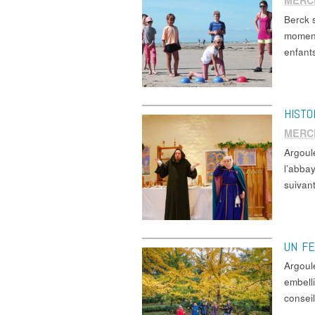
MERC
Berck 
moment
enfant
HISTO
MERC
Argoul
l’abbay
suiva
UN FE
Argou
embelli
consei