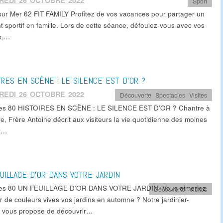
REDI 26 OCTOBRE 2022
Sport
sur Mer 62 FIT FAMILY Profitez de vos vacances pour partager un
 sportif en famille. Lors de cette séance, défoulez-vous avec vos
s,…
IRES EN SCÈNE : LE SILENCE EST D’OR ?
REDI 26 OCTOBRE 2022
Découverte
,
Spectacles
,
Visites
es 80 HISTOIRES EN SCÈNE : LE SILENCE EST D’OR ? Chantre à
e, Frère Antoine décrit aux visiteurs la vie quotidienne des moines
nt…
UILLAGE D’OR DANS VOTRE JARDIN
les 80 UN FEUILLAGE D’OR DANS VOTRE JARDIN Vous aimeriez
Découverte
,
Visites
r de couleurs vives vos jardins en automne ? Notre jardinier-
l vous propose de découvrir…