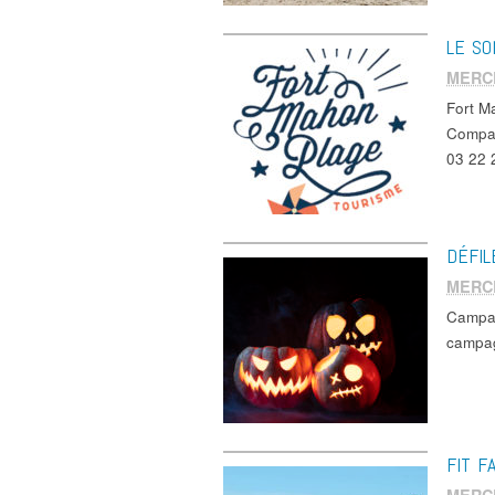
LE SO
MERC
Fort M
Compag
03 22
DÉFI
MERC
Campag
campag
FIT F