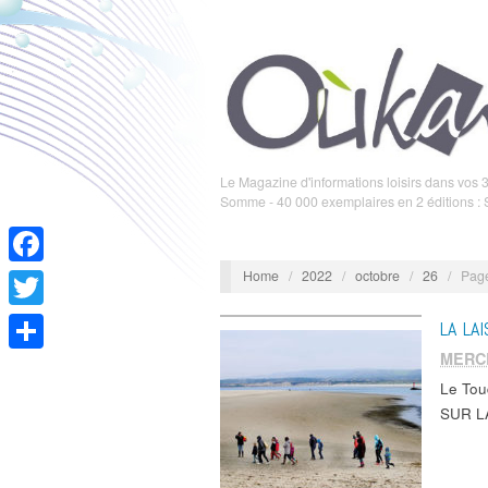
Le Magazine d'informations loisirs dans vos 3
Somme - 40 000 exemplaires en 2 éditions :
Home
/
2022
/
octobre
/
26
/
Pag
Facebook
Twitter
LA LA
MERC
Partager
Le To
SUR LA