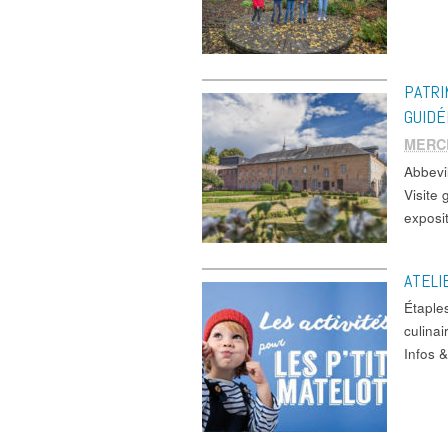
PATRI
GUIDÉ
MERC
Abbev
Visite
exposi
ATELI
Étaple
culinai
Infos 