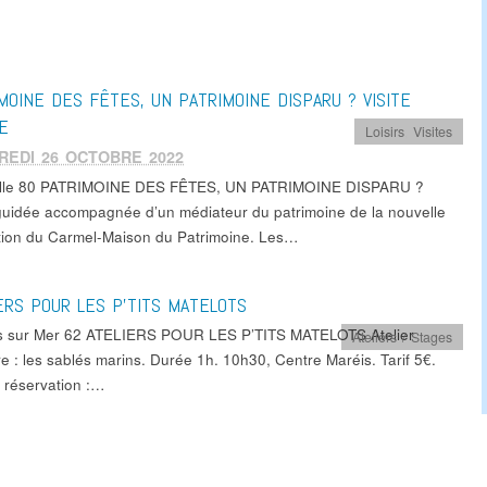
MOINE DES FÊTES, UN PATRIMOINE DISPARU ? VISITE
E
Loisirs
,
Visites
REDI 26 OCTOBRE 2022
ille 80 PATRIMOINE DES FÊTES, UN PATRIMOINE DISPARU ?
 guidée accompagnée d’un médiateur du patrimoine de la nouvelle
tion du Carmel-Maison du Patrimoine. Les…
ERS POUR LES P’TITS MATELOTS
s sur Mer 62 ATELIERS POUR LES P’TITS MATELOTS Atelier
Ateliers / Stages
re : les sablés marins. Durée 1h. 10h30, Centre Maréis. Tarif 5€.
& réservation :…