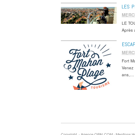
LES P
MERC
LE TOU
Après 
ESCAP
MERC
Fort 
Venez 
ans,…
Copyright - Agence OPALCOM
-
Mentions lé