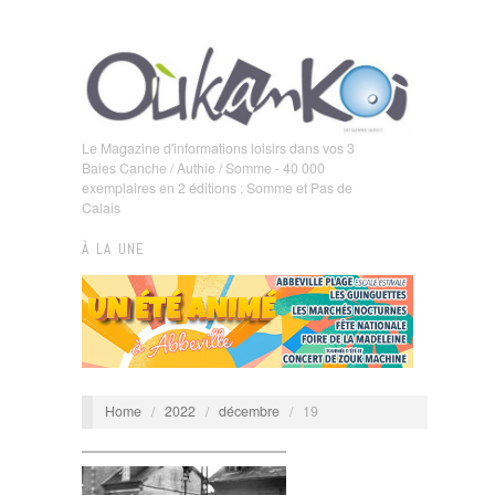
Le Magazine d'informations loisirs dans vos 3
Baies Canche / Authie / Somme - 40 000
exemplaires en 2 éditions : Somme et Pas de
Calais
À LA UNE
Home
/
2022
/
décembre
/
19