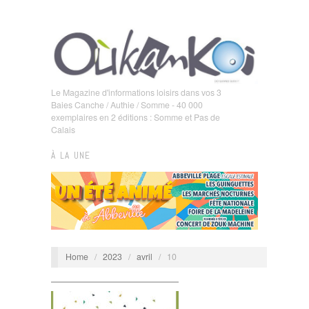
Le Magazine d'informations loisirs dans vos 3
Baies Canche / Authie / Somme - 40 000
exemplaires en 2 éditions : Somme et Pas de
Calais
À LA UNE
Home
/
2023
/
avril
/
10