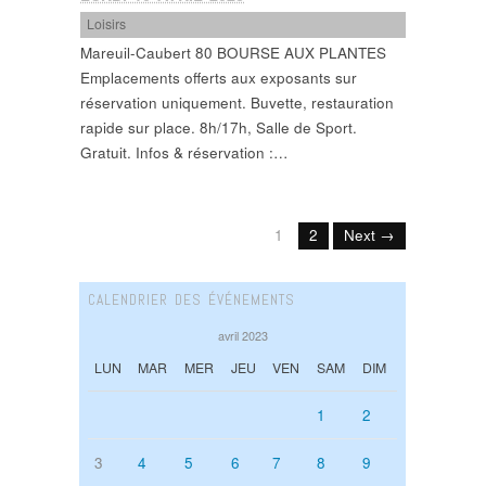
Loisirs
Mareuil-Caubert 80 BOURSE AUX PLANTES
Emplacements offerts aux exposants sur
réservation uniquement. Buvette, restauration
rapide sur place. 8h/17h, Salle de Sport.
Gratuit. Infos & réservation :…
1
2
Next →
CALENDRIER DES ÉVÉNEMENTS
avril 2023
LUN
MAR
MER
JEU
VEN
SAM
DIM
1
2
3
4
5
6
7
8
9