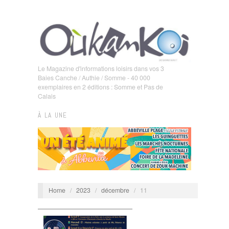
Le Magazine d'informations loisirs dans vos 3
Baies Canche / Authie / Somme - 40 000
exemplaires en 2 éditions : Somme et Pas de
Calais
À LA UNE
Home
/
2023
/
décembre
/
11