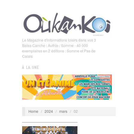
Le Magazine d'informations loisirs dans vos 3
Baies Canche / Authie / Somme - 40 000
exemplaires en 2 éditions : Somme et Pas de
Calais
À LA UNE
Home
/
2024
/
mars
/
02