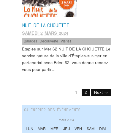
NUIT DE LA CHOUETTE
SAMEDI 2 MARS 2024
Balades
,
Découverte
,
Visites
Étaples sur Mer 62 NUIT DE LA CHOUETTE Le
service nature de la ville d’Étaples-sur-mer en
partenariat avec Eden 62, vous donne rendez-
vous pour partir…
1
2
Next →
CALENDRIER DES ÉVÉNEMENTS
mars 2024
LUN
MAR
MER
JEU
VEN
SAM
DIM