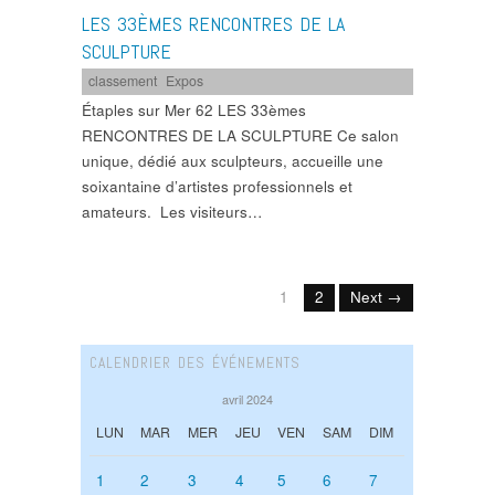
LES 33ÈMES RENCONTRES DE LA
SCULPTURE
classement
,
Expos
Étaples sur Mer 62 LES 33èmes
RENCONTRES DE LA SCULPTURE Ce salon
unique, dédié aux sculpteurs, accueille une
soixantaine d’artistes professionnels et
amateurs. Les visiteurs…
1
2
Next →
CALENDRIER DES ÉVÉNEMENTS
avril 2024
LUN
MAR
MER
JEU
VEN
SAM
DIM
1
2
3
4
5
6
7