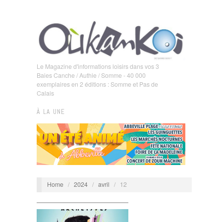
Le Magazine d'informations loisirs dans vos 3
Baies Canche / Authie / Somme - 40 000
exemplaires en 2 éditions : Somme et Pas de
Calais
À LA UNE
Home
/
2024
/
avril
/
12