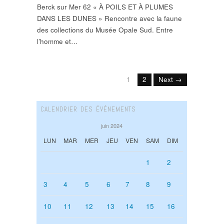
Berck sur Mer 62 « À POILS ET À PLUMES
DANS LES DUNES » Rencontre avec la faune
des collections du Musée Opale Sud. Entre
l’homme et…
1
2
Next →
CALENDRIER DES ÉVÉNEMENTS
juin 2024
LUN
MAR
MER
JEU
VEN
SAM
DIM
1
2
3
4
5
6
7
8
9
10
11
12
13
14
15
16