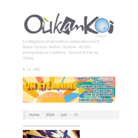
Le Magazine d'informations loisirs dans vos 3
Baies Canche / Authie / Somme - 40 000
exemplaires en 2 éditions : Somme et Pas de
Calais
À LA UNE
Home
/
2024
/
juin
/
26