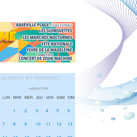
CALENDRIER DES ÉVÉNEMENTS
octobre 2024
LUN
MAR
MER
JEU
VEN
SAM
DIM
1
2
3
4
5
6
7
8
9
10
11
12
13