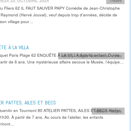
REDI 25 OCTOBRE 2024
Théâtre
u Fliers 62 IL FAUT SAUVER PAPY Comédie de Jean-Christophe
Raymond (Hervé Jouval), veuf depuis trop d’années, décide de
r son village pour…
TE À LA VILLA
quet Paris Plage 62 ENQUÊTE À LA VILLA Activité enfant. Durée
Ateliers / Stages
,
Découverte
,
Visites
partir de 6 ans. Une mystérieuse affaire secoue le Musée, l’équipe…
ER PATTES, AILES ET BECS
Quentin en Tourmont 80 ATELIER PATTES, AILES ET BECS Atelier.
Ateliers / Stages
h30. À partir de 7 ans. Au cours de l’atelier, les enfants
riront…