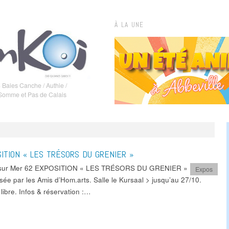
À LA UNE
 Baies Canche / Authie /
 Somme et Pas de Calais
ITION « LES TRÉSORS DU GRENIER »
 sur Mer 62 EXPOSITION « LES TRÉSORS DU GRENIER »
Expos
sée par les Amis d’Hom.arts. Salle le Kursaal > jusqu’au 27/10.
libre. Infos & réservation :…