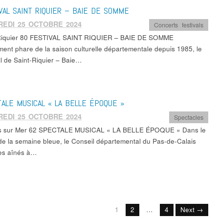
VAL SAINT RIQUIER – BAIE DE SOMME
REDI 25 OCTOBRE 2024
Concerts
,
festivals
Riquier 80 FESTIVAL SAINT RIQUIER – BAIE DE SOMME
ent phare de la saison culturelle départementale depuis 1985, le
al de Saint-Riquier – Baie…
ALE MUSICAL « LA BELLE ÉPOQUE »
REDI 25 OCTOBRE 2024
Spectacles
es sur Mer 62 SPECTALE MUSICAL « LA BELLE ÉPOQUE » Dans le
de la semaine bleue, le Conseil départemental du Pas-de-Calais
 les aînés à…
1
2
…
4
Next →