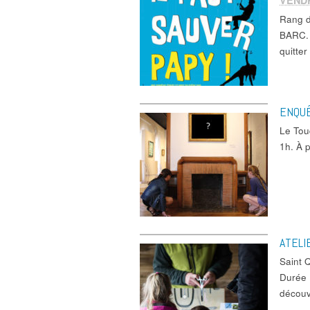
VEND
Rang d
BARC. 
quitte
ENQUÊ
Le Tou
1h. À 
ATELI
Saint 
Durée 1
découv