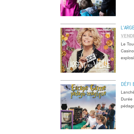
L’ARG
VEND
Le Tou
Casino
explos
DÉFI 
Lanchè
Durée 
pédago