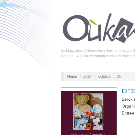
Le Magazine d'informations loisirs dans vos 3
Somme - 40 000 exemplaires en 2 éditions :
Home
/
2024
/
octobre
/
25
EXPOS
Berck
Organi
Entrée 