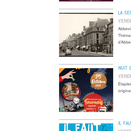
LA SE
VEND
Abbev
Thémat
d’Abbev
NUIT 
VEND
Étaple
origina
IL FA