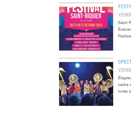
FESTI
VEND
Saint 
Événem
Festiv
SPECT
VEND
Étapl
cadre 
invite