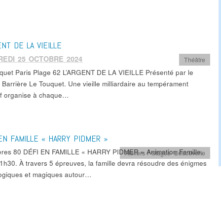
ENT DE LA VIEILLE
REDI 25 OCTOBRE 2024
Théâtre
quet Paris Plage 62 L’ARGENT DE LA VIEILLE Présenté par le
 Barrière Le Touquet. Une vieille milliardaire au tempérament
if organise à chaque…
EN FAMILLE « HARRY PIDMER »
res 80 DÉFI EN FAMILLE « HARRY PIDMER » Animation Famille.
Ateliers / Stages
,
Découverte
1h30. À travers 5 épreuves, la famille devra résoudre des énigmes
giques et magiques autour…