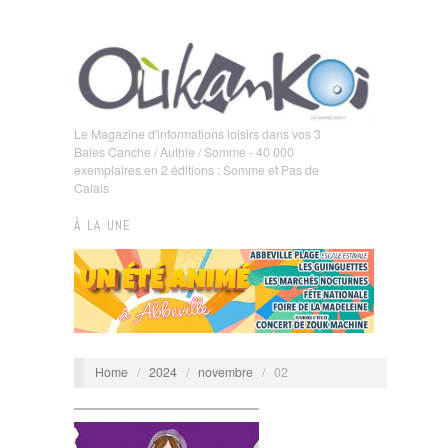
Le Magazine d'informations loisirs dans vos 3
Baies Canche / Authie / Somme - 40 000
exemplaires en 2 éditions : Somme et Pas de
Calais
À LA UNE
Home
/
2024
/
novembre
/
02