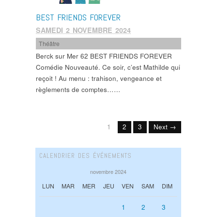
BEST FRIENDS FOREVER
SAMEDI 2 NOVEMBRE 2024
Théâtre
Berck sur Mer 62 BEST FRIENDS FOREVER
Comédie Nouveauté. Ce soir, c’est Mathilde qui
reçoit ! Au menu : trahison, vengeance et
règlements de comptes……
1
2
3
Next →
CALENDRIER DES ÉVÉNEMENTS
novembre 2024
LUN
MAR
MER
JEU
VEN
SAM
DIM
1
2
3