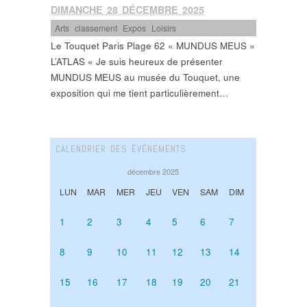
DIMANCHE 28 DÉCEMBRE 2025
Arts
,
classement
,
Expos
,
Loisirs
Le Touquet Paris Plage 62 « MUNDUS MEUS »
L’ATLAS « Je suis heureux de présenter
MUNDUS MEUS au musée du Touquet, une
exposition qui me tient particulièrement…
CALENDRIER DES ÉVÉNEMENTS
décembre 2025
LUN
MAR
MER
JEU
VEN
SAM
DIM
1
2
3
4
5
6
7
8
9
10
11
12
13
14
15
16
17
18
19
20
21