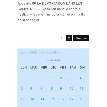
Abbeville 80 LA DÉPORTATION DANS LES
CAMPS NAZIS Exposition dans le cadre du
Festival « les chemins de la mémoire », la fin
de la shoah et…
1
2
Next →
CALENDRIER DES ÉVÉNEMENTS
janvier 2026
LUN
MAR
MER
JEU
VEN
SAM
DIM
1
2
3
4
5
6
7
8
9
10
11
12
13
14
15
16
17
18