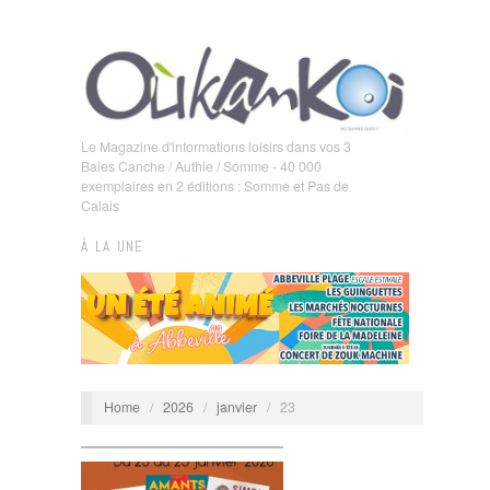
Le Magazine d'informations loisirs dans vos 3
Baies Canche / Authie / Somme - 40 000
exemplaires en 2 éditions : Somme et Pas de
Calais
À LA UNE
Home
/
2026
/
janvier
/
23