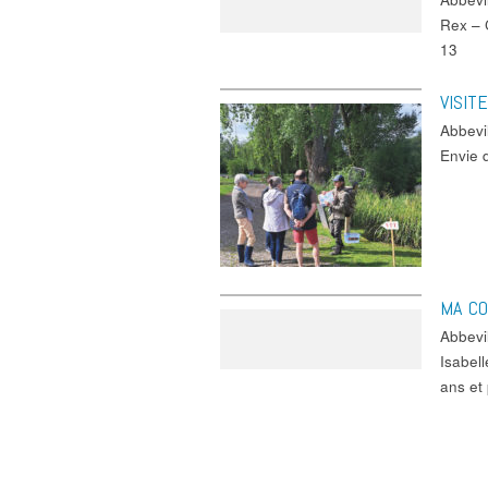
Rex – C
13
VISIT
Abbev
Envie 
MA CO
Abbevi
Isabell
ans et