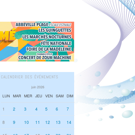
CALENDRIER DES ÉVÉNEMENTS
juin 2026
LUN
MAR
MER
JEU
VEN
SAM
DIM
1
2
3
4
5
6
7
8
9
10
11
12
13
14