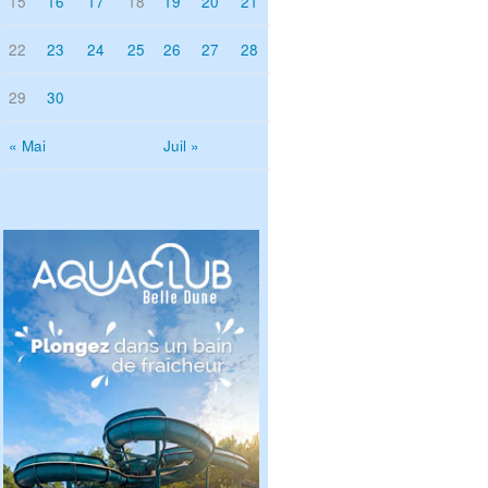
15
16
17
18
19
20
21
22
23
24
25
26
27
28
29
30
« Mai
Juil »