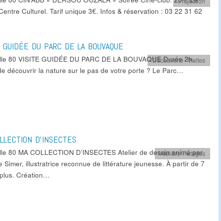
Projection
entre Culturel. Tarif unique 3€. Infos & réservation : 03 22 31 62
E GUIDÉE DU PARC DE LA BOUVAQUE
ille 80 VISITE GUIDÉE DU PARC DE LA BOUVAQUE Durée 2h.
Découverte
,
Visites
de découvrir la nature sur le pas de votre porte ? Le Parc…
LLECTION D’INSECTES
lle 80 MA COLLECTION D’INSECTES Atelier de dessin animé par
Ateliers / Stages
e Simer, illustratrice reconnue de littérature jeunesse. À partir de 7
 plus. Création…