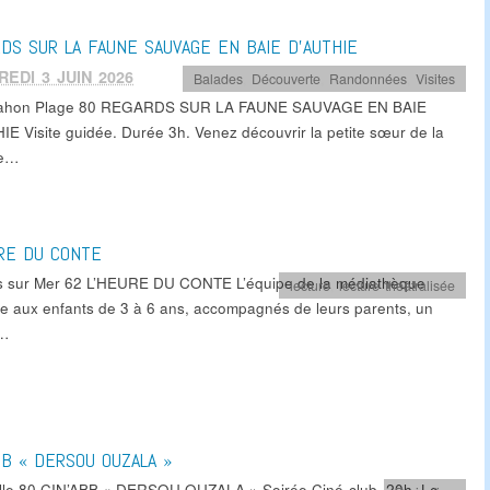
DS SUR LA FAUNE SAUVAGE EN BAIE D’AUTHIE
EDI 3 JUIN 2026
Balades
,
Découverte
,
Randonnées
,
Visites
Mahon Plage 80 REGARDS SUR LA FAUNE SAUVAGE EN BAIE
IE Visite guidée. Durée 3h. Venez découvrir la petite sœur de la
de…
RE DU CONTE
s sur Mer 62 L’HEURE DU CONTE L’équipe de la médiathèque
lecture
,
lecture théâtralisée
e aux enfants de 3 à 6 ans, accompagnés de leurs parents, un
r…
BB « DERSOU OUZALA »
lle 80 CIN’ABB « DERSOU OUZALA » Soirée Ciné-club. 20h, Le