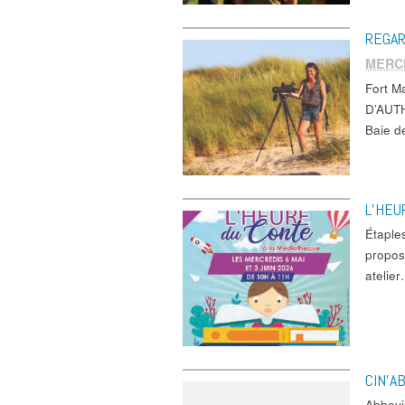
REGAR
MERCR
Fort 
D’AUTH
Baie 
L’HEU
Étaple
propos
atelie
CIN’A
Abbevi