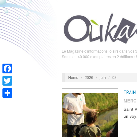
Le Magazine d'informations loisirs dans vos 3
Somme - 40 000 exemplaires en 2 éditions :
Home
/
2026
/
juin
/
03
Facebook
Twitter
TRAIN
MERCR
Partager
Saint
un voy