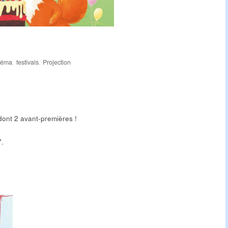
néma
,
festivals
,
Projection
s dont 2 avant-premières !
7.