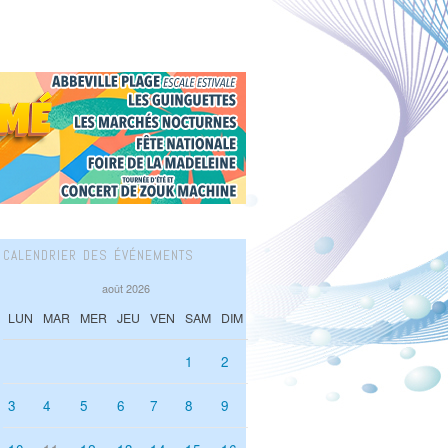
CALENDRIER DES ÉVÉNEMENTS
août 2026
LUN
MAR
MER
JEU
VEN
SAM
DIM
1
2
3
4
5
6
7
8
9