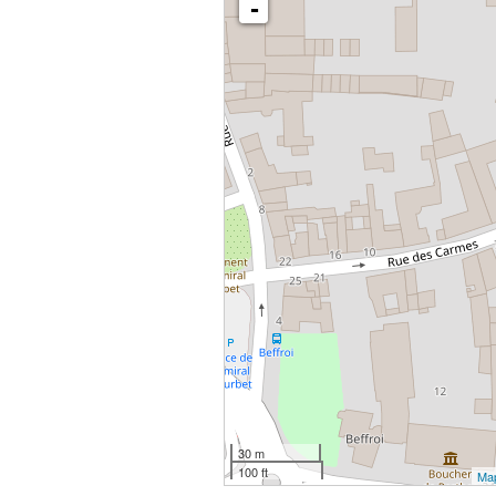
-
30 m
100 ft
Ma