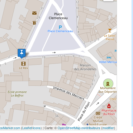
psMarker.com
(
Leaflet
/
icons
) | Carte: ©
OpenStreetMap contributeurs
(
modifier
)