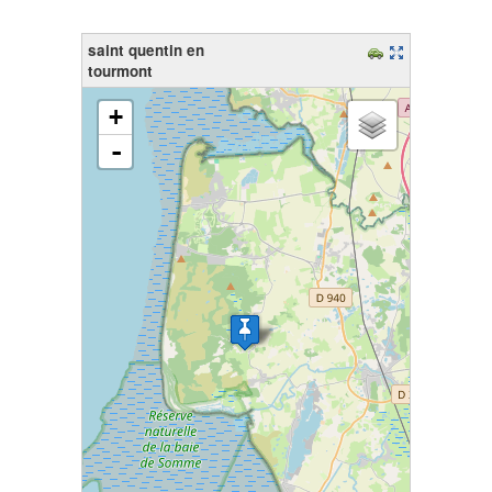
saint quentin en
tourmont
chargement de la carte - veuillez patienter...
+
-