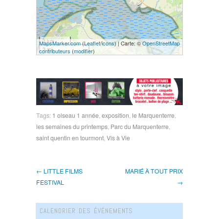
3 km
MapsMarker.com
(
Leaflet
/
icons
) | Carte: ©
OpenStreetMap
3 mi
contributeurs
(
modifier
)
Tags:
1 oiseau 1 année
,
exposition
,
le Marquenterre
,
les semaines du printemps
,
Parc du Marquenterre
,
saint quentin en tourmont
,
Vis à Vie
← LITTLE FILMS
MARIÉ À TOUT PRIX
FESTIVAL
→
CALENDRIER DES ÉVÉNEMENTS