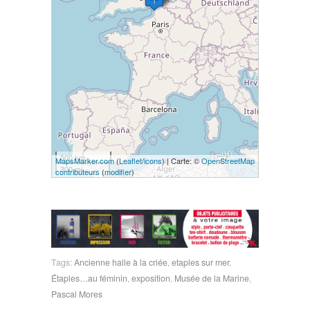
500 km
MapsMarker.com
(
Leaflet
/
icons
) | Carte: ©
OpenStreetMap
300 mi
contributeurs
(
modifier
)
Tags:
Ancienne halle à la criée
,
etaples sur mer
,
Étaples…au féminin
,
exposition
,
Musée de la Marine
,
Pascal Mores