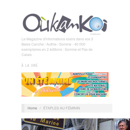
Le Magazine d'informations loisirs dans vos 3
Baies Canche / Authie / Somme - 40 000
exemplaires en 2 éditions : Somme et Pas de
Calais
À LA UNE
Home
/
ÉTAPLES AU FÉMININ