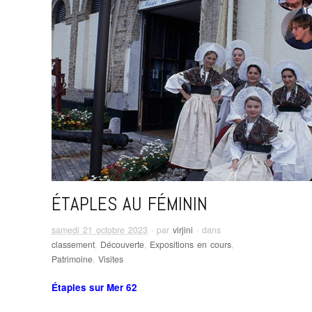
ÉTAPLES AU FÉMININ
samedi 21 octobre 2023
· par
virjini
· dans
classement
,
Découverte
,
Expositions en cours
,
Patrimoine
,
Visites
Étaples sur Mer 62