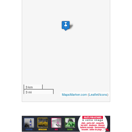
3 km
3 mi
MapsMarker.com
(
Leaflet
/
icons
)