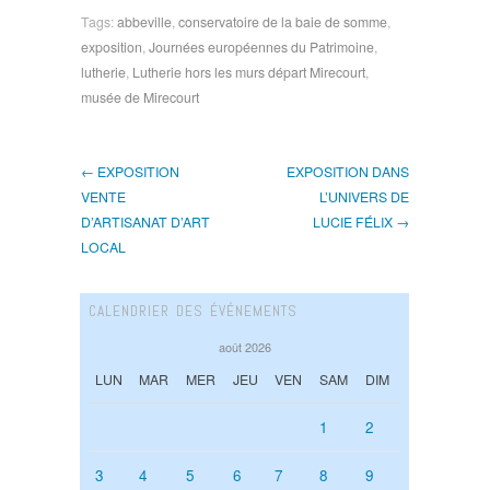
Tags:
abbeville
,
conservatoire de la baie de somme
,
exposition
,
Journées européennes du Patrimoine
,
lutherie
,
Lutherie hors les murs départ Mirecourt
,
musée de Mirecourt
← EXPOSITION
EXPOSITION DANS
VENTE
L’UNIVERS DE
D’ARTISANAT D’ART
LUCIE FÉLIX →
LOCAL
CALENDRIER DES ÉVÉNEMENTS
août 2026
LUN
MAR
MER
JEU
VEN
SAM
DIM
1
2
3
4
5
6
7
8
9