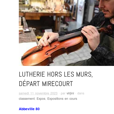
LUTHERIE HORS LES MURS,
DÉPART MIRECOURT
samedi 11 novembre 2023
· par
virjini
· dans
classement
,
Expos
,
Expositions en cours
Abbeville 80