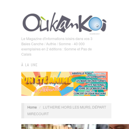
Le Magazine d'informations loisirs dans vos 3
Baies Canche / Authie / Somme - 40 000
exemplaires en 2 éditions : Somme et Pas de
Calais
À LA UNE
Home
/
LUTHERIE HORS LES MURS, DÉPART
MIRECOURT