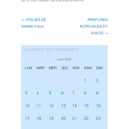
de la côte d'opale
,
service évènementiel
← ATELIER DE
PEINTURES
DANSE FOLK
ACRYLIQUES ET
HUILES →
CALENDRIER DES ÉVÉNEMENTS
août 2026
LUN
MAR
MER
JEU
VEN
SAM
DIM
1
2
3
4
5
6
7
8
9
10
11
12
13
14
15
16
17
18
19
20
21
22
23