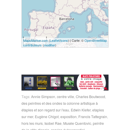
500 km
MapsMarker.com
(
Leaflet
/
icons
) | Carte: ©
OpenStreetMap
300 mi
contributeurs
(
modifier
)
Tags:
Annie Simpson
,
centre ville
,
Charles Boutwood
,
des peintres et des ondes la colonne artistique à
étaples et son regard sur l'eau
,
Edwin Kiefer
,
etaples
sur mer
,
Eugène Chigot
,
exposition
,
Francis Tattegrain
,
hors les murs
,
Isobel Rae
,
Musée Quentovic
,
peintre