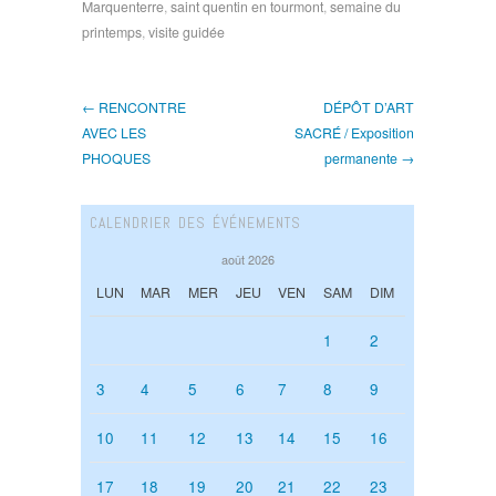
Marquenterre
,
saint quentin en tourmont
,
semaine du
printemps
,
visite guidée
← RENCONTRE
DÉPÔT D’ART
AVEC LES
SACRÉ / Exposition
PHOQUES
permanente →
CALENDRIER DES ÉVÉNEMENTS
août 2026
LUN
MAR
MER
JEU
VEN
SAM
DIM
1
2
3
4
5
6
7
8
9
10
11
12
13
14
15
16
17
18
19
20
21
22
23