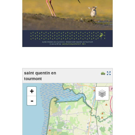
saint quentin en
tourmont
chargement de la carte - veuillez patienter...
+
-