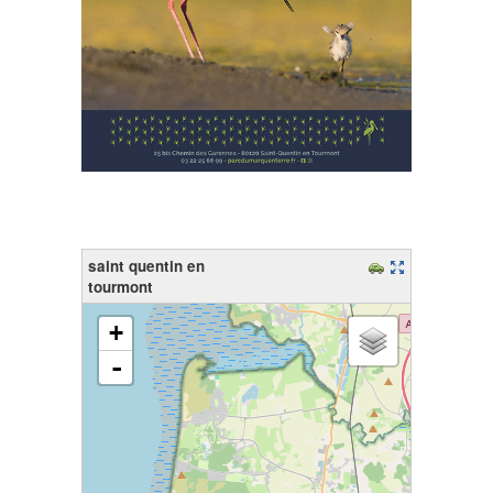
saint quentin en
tourmont
chargement de la carte - veuillez patienter...
+
-