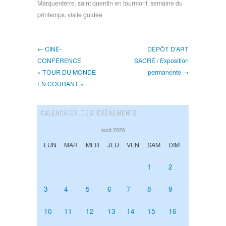
Marquenterre
,
saint quentin en tourmont
,
semaine du
printemps
,
visite guidée
← CINÉ-
DÉPÔT D’ART
CONFÉRENCE
SACRÉ / Exposition
« TOUR DU MONDE
permanente →
EN COURANT »
CALENDRIER DES ÉVÉNEMENTS
août 2026
LUN
MAR
MER
JEU
VEN
SAM
DIM
1
2
3
4
5
6
7
8
9
10
11
12
13
14
15
16