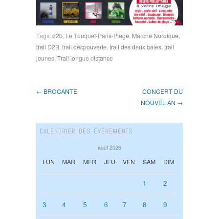
Tags:
d2b
,
Le Touquet-Paris-Plage
,
Marche Nordique
,
trail D2B
,
trail décpouverte
,
trail des deux baies
,
trail
jeunes
,
Trail longue distance
← BROCANTE
CONCERT DU
NOUVEL AN →
CALENDRIER DES ÉVÉNEMENTS
août 2026
LUN
MAR
MER
JEU
VEN
SAM
DIM
1
2
3
4
5
6
7
8
9