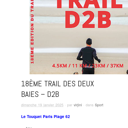
18ÈME TRAIL DES DEUX
BAIES – D2B
dimanche 19 janvier 2025
· par
virjini
· dans
Sport
Le Touquet Paris Plage 62