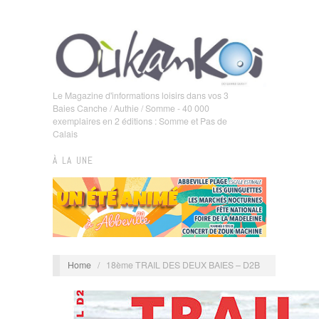
Le Magazine d'informations loisirs dans vos 3
Baies Canche / Authie / Somme - 40 000
exemplaires en 2 éditions : Somme et Pas de
Calais
À LA UNE
Home
/
18ème TRAIL DES DEUX BAIES – D2B