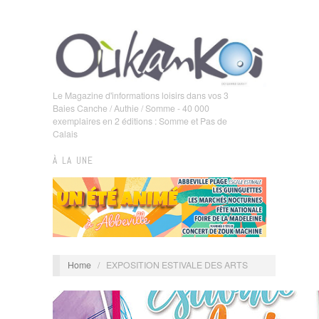
Le Magazine d'informations loisirs dans vos 3
Baies Canche / Authie / Somme - 40 000
exemplaires en 2 éditions : Somme et Pas de
Calais
À LA UNE
Home
/
EXPOSITION ESTIVALE DES ARTS