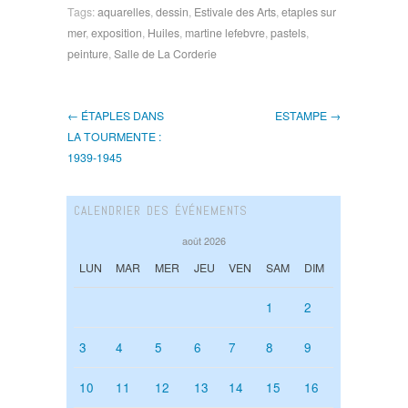
Tags:
aquarelles
,
dessin
,
Estivale des Arts
,
etaples sur
mer
,
exposition
,
Huiles
,
martine lefebvre
,
pastels
,
peinture
,
Salle de La Corderie
← ÉTAPLES DANS
ESTAMPE →
LA TOURMENTE :
1939-1945
CALENDRIER DES ÉVÉNEMENTS
août 2026
LUN
MAR
MER
JEU
VEN
SAM
DIM
1
2
3
4
5
6
7
8
9
10
11
12
13
14
15
16