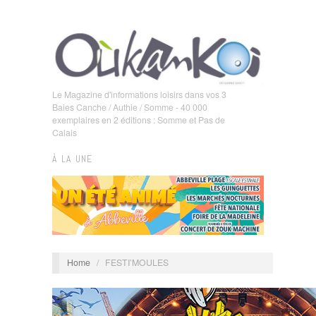
Le Magazine d'informations loisirs dans vos 3
Baies Canche / Authie / Somme - 40 000
exemplaires en 2 éditions : Somme et Pas de
Calais
À LA UNE
Home
/
FESTI’MOULES