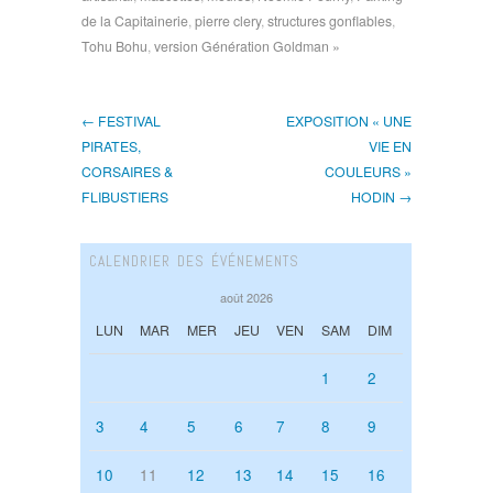
de la Capitainerie
,
pierre clery
,
structures gonflables
,
Tohu Bohu
,
version Génération Goldman »
← FESTIVAL
EXPOSITION « UNE
PIRATES,
VIE EN
CORSAIRES &
COULEURS »
FLIBUSTIERS
HODIN →
CALENDRIER DES ÉVÉNEMENTS
août 2026
LUN
MAR
MER
JEU
VEN
SAM
DIM
1
2
3
4
5
6
7
8
9
10
11
12
13
14
15
16