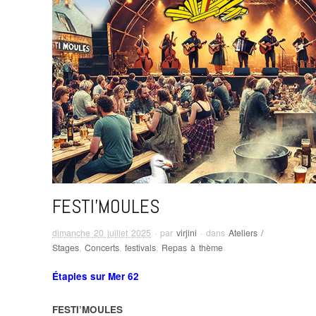
FESTI’MOULES
dimanche 20 juillet 2025
· par
virjini
· dans
Ateliers /
Stages
,
Concerts
,
festivals
,
Repas à thème
Étaples sur Mer 62
FESTI’MOULES