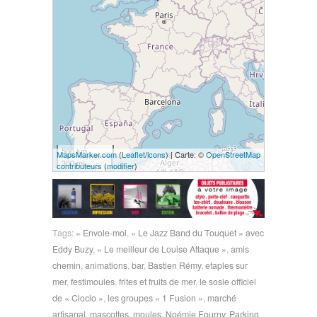
500 km
MapsMarker.com
(
Leaflet
/
icons
) | Carte: ©
OpenStreetMap
300 mi
contributeurs
(
modifier
)
Tags:
« Envole-moi
,
« Le Jazz Band du Touquet » avec
Eddy Buzy
,
« Le meilleur de Louise Attaque »
,
amis
chemin
,
animations
,
bar
,
Bastien Rémy
,
etaples sur
mer
,
festimoules
,
frites et fruits de mer
,
le sosie officiel
de « Cloclo »
,
les groupes « 1 Fusion »
,
marché
artisanal
,
mascottes
,
moules
,
Noémie Fourny
,
Parking