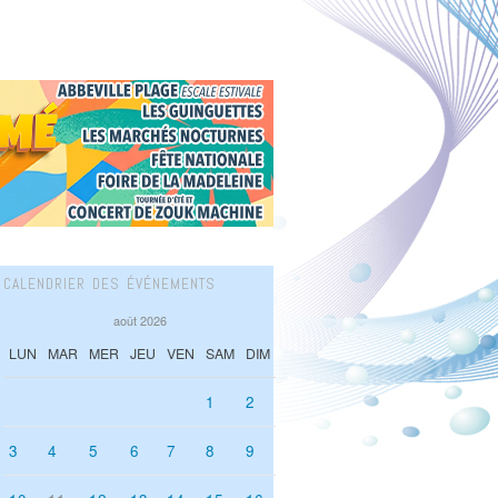
CALENDRIER DES ÉVÉNEMENTS
août 2026
LUN
MAR
MER
JEU
VEN
SAM
DIM
1
2
3
4
5
6
7
8
9