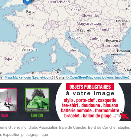
MapsMarker.com
(
Leaflet
/
icons
) | Carte: ©
OpenStreetMap contributeurs
(
modifier
)
uxième Guerre mondiale
,
Association Baie de Canche
,
Bord de Canche
,
Etaples
n
,
Exposition photographique