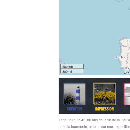
500 km
300 mi
Tags:
1939 1945
,
80 ans de la fin de la De
dans la tourmente
,
etaples sur mer
,
expositio