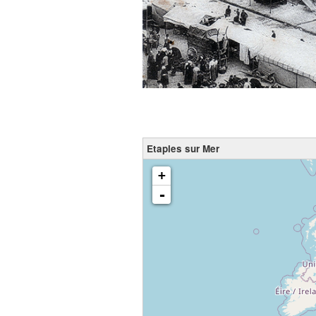
Etaples sur Mer
chargement de la carte - veuillez patienter...
+
-