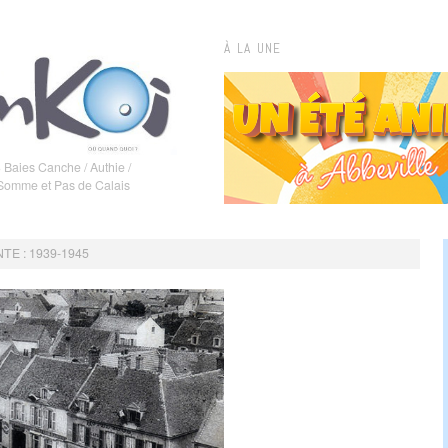
À LA UNE
 Baies Canche / Authie /
 Somme et Pas de Calais
E : 1939-1945