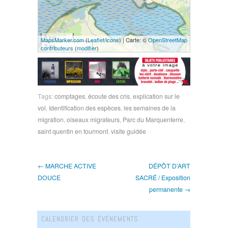
3 km
MapsMarker.com
(
Leaflet
/
icons
) | Carte: ©
OpenStreetMap
3 mi
contributeurs
(
modifier
)
Tags:
comptages
,
écoute des cris
,
explication sur le
vol
,
Identification des espèces
,
les semaines de la
migration
,
oiseaux migrateurs
,
Parc du Marquenterre
,
saint quentin en tourmont
,
visite guidée
← MARCHE ACTIVE
DÉPÔT D’ART
DOUCE
SACRÉ / Exposition
permanente →
CALENDRIER DES ÉVÉNEMENTS