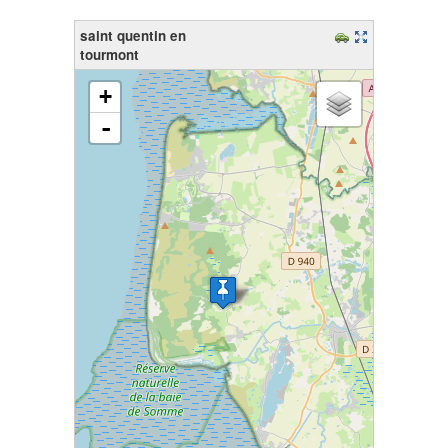
saint quentin en
tourmont
chargement de la carte - veuillez patienter...
+
-