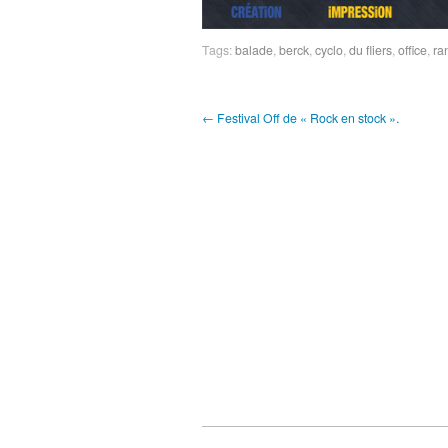
Tags:
balade
,
berck
,
cyclo
,
du fliers
,
office
,
ra
← Festival Off de « Rock en stock ».