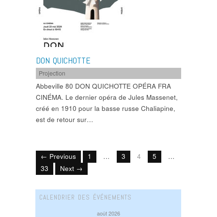
DON QUICHOTTE
Projection
Abbeville 80 DON QUICHOTTE OPÉRA FRA
CINÉMA. Le dernier opéra de Jules Massenet,
créé en 1910 pour la basse russe Chaliapine,
est de retour sur…
← Previous
1
…
3
4
5
…
33
Next →
CALENDRIER DES ÉVÉNEMENTS
août 2026