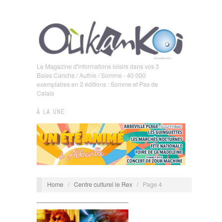
Le Magazine d'informations loisirs dans vos 3
Baies Canche / Authie / Somme - 40 000
exemplaires en 2 éditions : Somme et Pas de
Calais
À LA UNE
Home
/
Centre culturel le Rex
/
Page 4