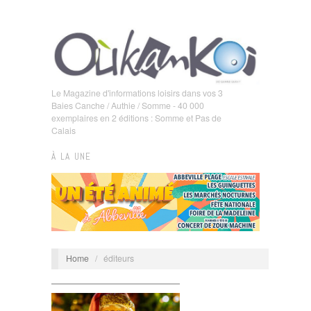
Le Magazine d'informations loisirs dans vos 3
Baies Canche / Authie / Somme - 40 000
exemplaires en 2 éditions : Somme et Pas de
Calais
À LA UNE
Home
/
éditeurs