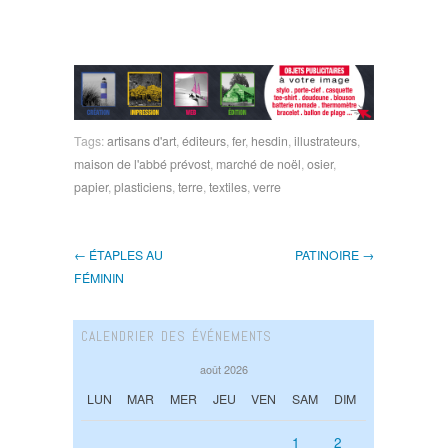
Tags:
artisans d'art
,
éditeurs
,
fer
,
hesdin
,
illustrateurs
,
maison de l'abbé prévost
,
marché de noël
,
osier
,
papier
,
plasticiens
,
terre
,
textiles
,
verre
← ÉTAPLES AU
PATINOIRE →
FÉMININ
CALENDRIER DES ÉVÉNEMENTS
août 2026
LUN
MAR
MER
JEU
VEN
SAM
DIM
1
2