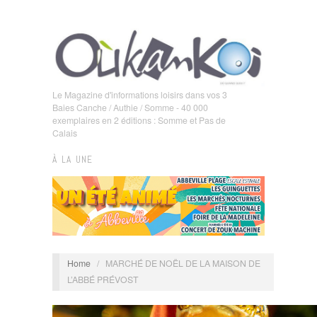
Le Magazine d'informations loisirs dans vos 3
Baies Canche / Authie / Somme - 40 000
exemplaires en 2 éditions : Somme et Pas de
Calais
À LA UNE
Home
/
MARCHÉ DE NOËL DE LA MAISON DE
L’ABBÉ PRÉVOST