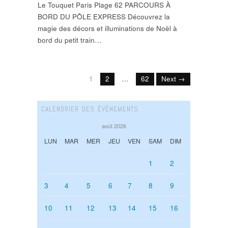
Le Touquet Paris Plage 62 PARCOURS À
BORD DU PÔLE EXPRESS Découvrez la
magie des décors et illuminations de Noël à
bord du petit train…
1
2
…
62
Next →
CALENDRIER DES ÉVÉNEMENTS
août 2026
LUN
MAR
MER
JEU
VEN
SAM
DIM
1
2
3
4
5
6
7
8
9
10
11
12
13
14
15
16