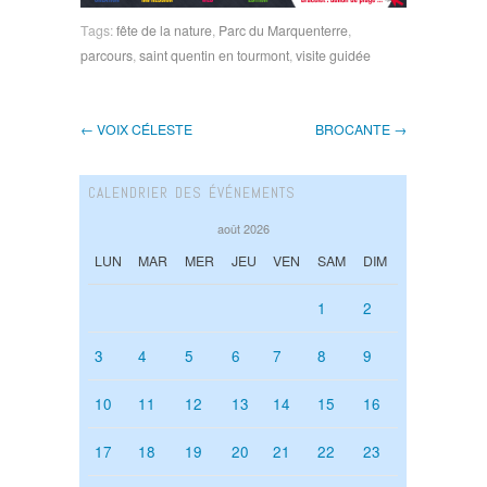
Tags:
fête de la nature
,
Parc du Marquenterre
,
parcours
,
saint quentin en tourmont
,
visite guidée
← VOIX CÉLESTE
BROCANTE →
CALENDRIER DES ÉVÉNEMENTS
août 2026
LUN
MAR
MER
JEU
VEN
SAM
DIM
1
2
3
4
5
6
7
8
9
10
11
12
13
14
15
16
17
18
19
20
21
22
23