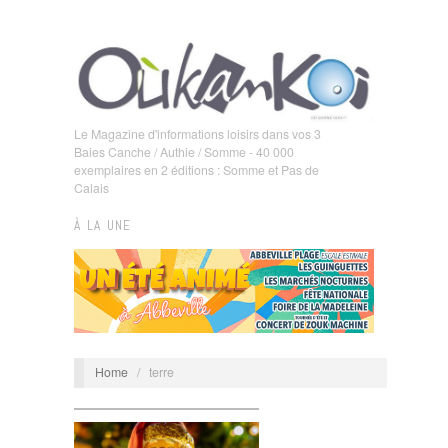
Le Magazine d'informations loisirs dans vos 3
Baies Canche / Authie / Somme - 40 000
exemplaires en 2 éditions : Somme et Pas de
Calais
À LA UNE
Home
/
terre