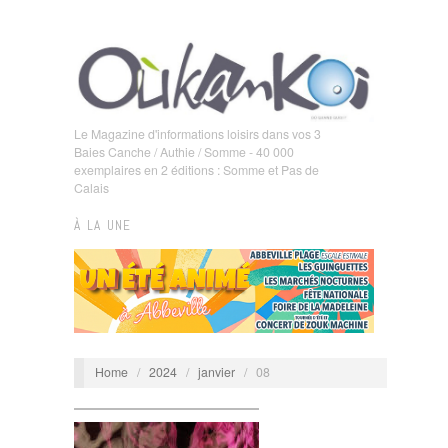
Le Magazine d'informations loisirs dans vos 3
Baies Canche / Authie / Somme - 40 000
exemplaires en 2 éditions : Somme et Pas de
Calais
À LA UNE
Home
/
2024
/
janvier
/
08