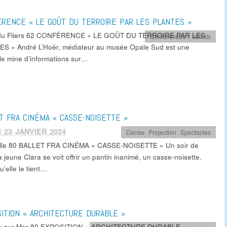
RENCE « LE GOÛT DU TERROIRE PAR LES PLANTES »
du Fliers 62 CONFÉRENCE « LE GOÛT DU TERROIRE PAR LES
Conférences / débats
S » André L’Hoër, médiateur au musée Opale Sud est une
ble mine d’informations sur…
T FRA CINÉMA « CASSE-NOISETTE »
 23 JANVIER 2024
Danse
,
Projection
,
Spectacles
lle 80 BALLET FRA CINÉMA « CASSE-NOISETTE » Un soir de
a jeune Clara se voit offrir un pantin inanimé, un casse-noisette.
u’elle le tient…
ITION « ARCHITECTURE DURABLE »
x sur Mer 80 EXPOSITION « ARCHITECTURE DURABLE »