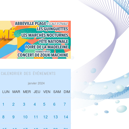
CALENDRIER DES ÉVÉNEMENTS
janvier 2024
LUN
MAR
MER
JEU
VEN
SAM
DIM
1
2
3
4
5
6
7
8
9
10
11
12
13
14