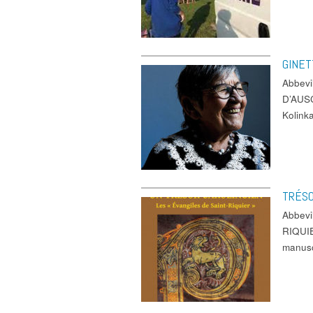
GINET
Abbev
D’AUSC
Kolink
TRÉSO
Abbev
RIQUIE
manusc