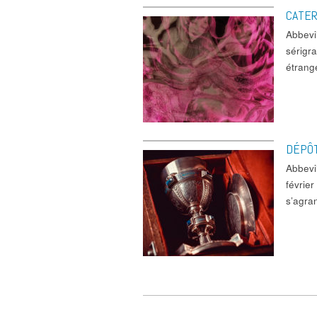
CATER
Abbevi
sérigra
étrang
DÉPÔT
Abbevi
févrie
s’agra