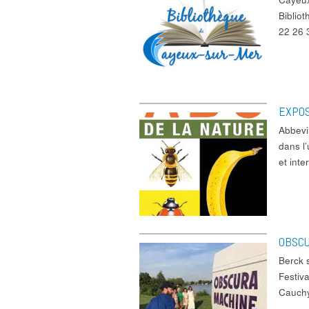
Biblio
22 2
EXPOS
Abbevi
dans l
et int
OBSC
Berck 
Festiv
Cauchy