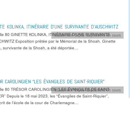
TE KOLINKA, ITINÉRAIRE D’UNE SURVIVANTE D’AUSCHWITZ
ille 80 GINETTE KOLINKA, ITINÉRAIRE D’UNE SURVIVANTE
classement
,
Expos
,
Expositions en cours
HWITZ Exposition prêtée par le Mémorial de la Shoah. Ginette
a, survivante de la Shoah, a été déportée…
R CAROLINGIEN “LES ÉVANGILES DE SAINT-RIQUIER”
ille 80 TRÉSOR CAROLINGIEN “LES ÉVANGILES DE SAINT-
classement
,
Expos
,
Expositions en cours
R” Depuis le 18 mai 2023, les “Évangiles de Saint-Riquier”,
rit de l’école de la cour de Charlemagne…