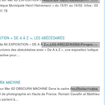
classement
,
Expos
,
Expositions en cours
thèque Municipale Henri Heinemann > du 15/01 au 16/02. Infos : 03
6 31 78
ITION « DE A À Z », LES ABÉCÉDAIRES
lle 80 EXPOSITION « DE A À Z », LES ABÉCÉDAIRES Plongez
classement
,
Expos
,
Expositions en cours
’univers des abécédaires avec « De A à Z », une exposition ludique
eractive pour…
URA MACHINE
sur Mer 62 OBSCURA MACHINE Dans le cadre des Photaumnales,
classement
,
Expos
al de photographie en Hauts de France. Romain Cavallin et Matthieu
 partent à…