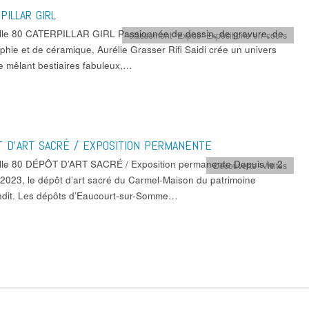
PILLAR GIRL
lle 80 CATERPILLAR GIRL Passionnée de dessin, de gravure, de
classement
,
Expos
,
Expositions en cours
phie et de céramique, Aurélie Grasser Rifi Saidi crée un univers
e mêlant bestiaires fabuleux,…
 D’ART SACRÉ / EXPOSITION PERMANENTE
lle 80 DÉPÔT D’ART SACRÉ / Exposition permanente Depuis le 2
Découverte
,
Visites
r 2023, le dépôt d’art sacré du Carmel-Maison du patrimoine
ndit. Les dépôts d’Eaucourt-sur-Somme…