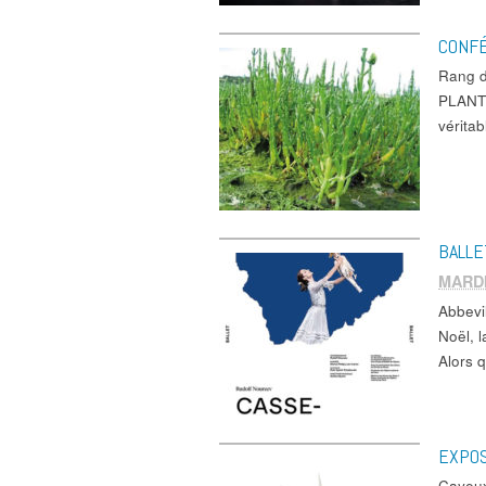
CONFÉ
Rang 
PLANTE
vérita
BALLE
MARDI
Abbevi
Noël, l
Alors q
EXPOS
Cayeu