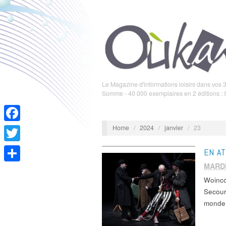
Le Magazine d'informations loisirs dans vos 3
Somme - 40 000 exemplaires en 2 éditions :
Home
/
2024
/
janvier
/
23
Facebook
Twitter
EN A
MARDI
Partager
Woinco
Secour
monde