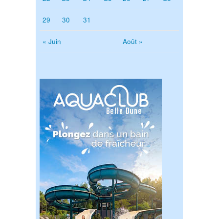
29
30
31
« Juin
Août »