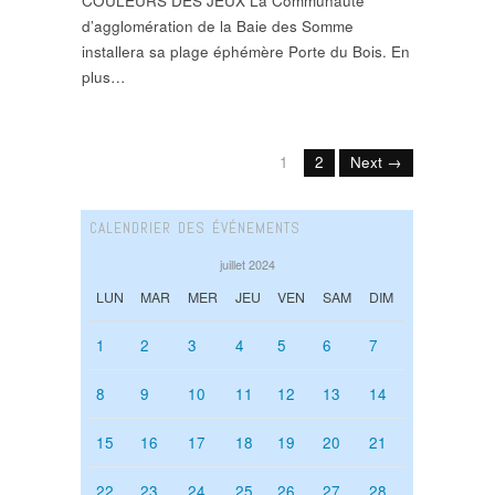
COULEURS DES JEUX La Communauté
d’agglomération de la Baie des Somme
installera sa plage éphémère Porte du Bois. En
plus…
1
2
Next →
CALENDRIER DES ÉVÉNEMENTS
juillet 2024
LUN
MAR
MER
JEU
VEN
SAM
DIM
1
2
3
4
5
6
7
8
9
10
11
12
13
14
15
16
17
18
19
20
21
22
23
24
25
26
27
28