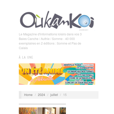
Le Magazine d'informations loisirs dans vos 3
Baies Canche / Authie / Somme - 40 000
exemplaires en 2 éditions : Somme et Pas de
Calais
À LA UNE
Home
/
2024
/
juillet
/
15