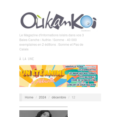
Le Magazine d'informations loisirs dans vos 3
Baies Canche / Authie / Somme - 40 000
exemplaires en 2 éditions : Somme et Pas de
Calais
À LA UNE
Home
/
2024
/
décembre
/
12