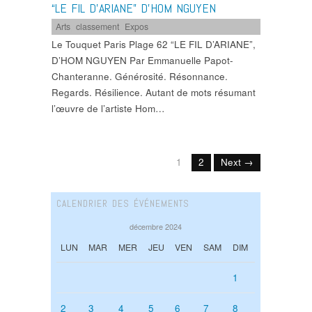
“LE FIL D’ARIANE” D’HOM NGUYEN
Arts
,
classement
,
Expos
Le Touquet Paris Plage 62 “LE FIL D’ARIANE”,
D’HOM NGUYEN Par Emmanuelle Papot-
Chanteranne. Générosité. Résonnance.
Regards. Résilience. Autant de mots résumant
l’œuvre de l’artiste Hom…
1
2
Next →
CALENDRIER DES ÉVÉNEMENTS
décembre 2024
LUN
MAR
MER
JEU
VEN
SAM
DIM
1
2
3
4
5
6
7
8