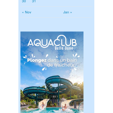
30
31
« Nov
Jan »