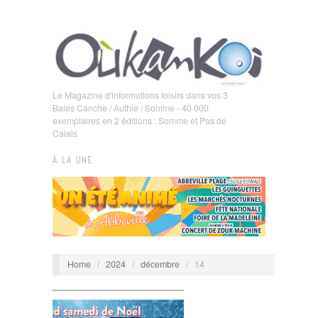
Le Magazine d'informations loisirs dans vos 3
Baies Canche / Authie / Somme - 40 000
exemplaires en 2 éditions : Somme et Pas de
Calais
À LA UNE
Home
/
2024
/
décembre
/
14