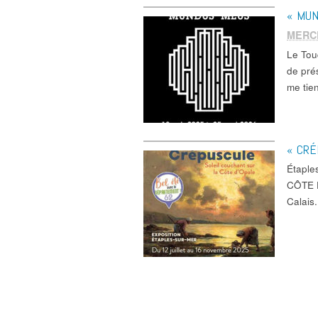
« MUN
MERC
Le Tou
de pré
me tie
« CRÉ
Étapl
CÔTE D
Calais