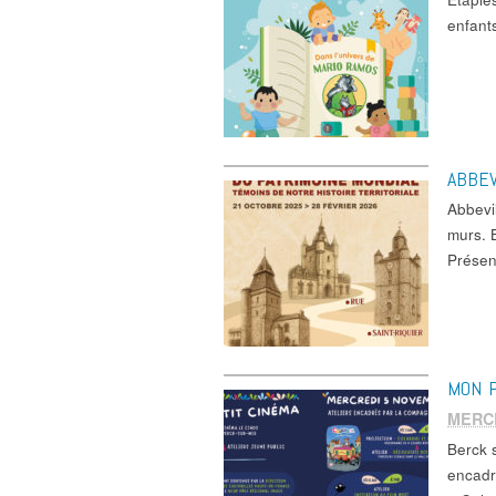
enfant
ABBEV
Abbevi
murs. B
Présen
MON P
MERC
Berck 
encadr