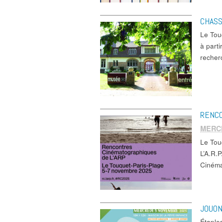
CHASS
Le Tou
à part
reche
RENCO
MERC
Le To
L’A.R.
Cinéma
JOUON
Étaple