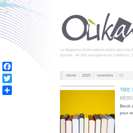
Le Magazine d'informations loisirs dans vos 3
Somme - 40 000 exemplaires en 2 éditions :
Home
/
2025
/
novembre
/
05
Facebook
Twitter
TROC 
MERC
Partager
Berck 
pour e