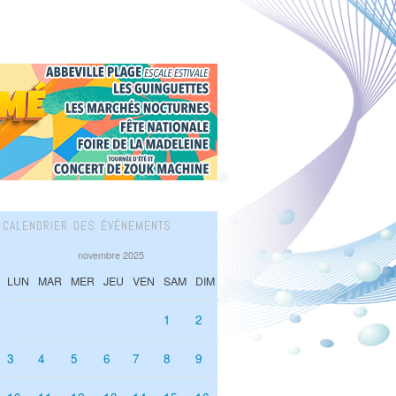
CALENDRIER DES ÉVÉNEMENTS
novembre 2025
LUN
MAR
MER
JEU
VEN
SAM
DIM
1
2
3
4
5
6
7
8
9