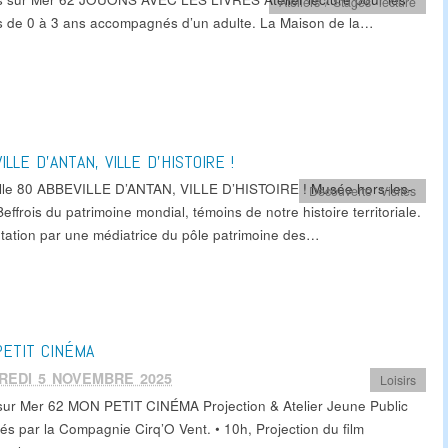
Ateliers / Stages
,
lecture
s de 0 à 3 ans accompagnés d’un adulte. La Maison de la…
ILLE D’ANTAN, VILLE D’HISTOIRE !
lle 80 ABBEVILLE D’ANTAN, VILLE D’HISTOIRE ! Musée hors-les-
Découverte
,
Visites
effrois du patrimoine mondial, témoins de notre histoire territoriale.
tation par une médiatrice du pôle patrimoine des…
ETIT CINÉMA
REDI 5 NOVEMBRE 2025
Loisirs
sur Mer 62 MON PETIT CINÉMA Projection & Atelier Jeune Public
és par la Compagnie Cirq’O Vent. • 10h, Projection du film