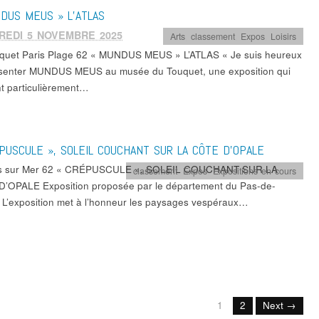
DUS MEUS » L’ATLAS
REDI 5 NOVEMBRE 2025
Arts
,
classement
,
Expos
,
Loisirs
quet Paris Plage 62 « MUNDUS MEUS » L’ATLAS « Je suis heureux
senter MUNDUS MEUS au musée du Touquet, une exposition qui
nt particulièrement…
PUSCULE », SOLEIL COUCHANT SUR LA CÔTE D’OPALE
es sur Mer 62 « CRÉPUSCULE », SOLEIL COUCHANT SUR LA
classement
,
Expos
,
Expositions en cours
’OPALE Exposition proposée par le département du Pas-de-
. L’exposition met à l’honneur les paysages vespéraux…
1
2
Next →