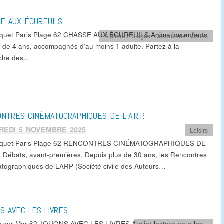
E AUX ÉCUREUILS
quet Paris Plage 62 CHASSE AUX ÉCUREUILS Animation enfants
Ateliers / Stages
,
Découverte
,
Visites
ir de 4 ans, accompagnés d’au moins 1 adulte. Partez à la
rche des…
NTRES CINÉMATOGRAPHIQUES DE L’A.R.P.
REDI 5 NOVEMBRE 2025
Loisirs
uquet Paris Plage 62 RENCONTRES CINÉMATOGRAPHIQUES DE
P. Débats, avant-premières. Depuis plus de 30 ans, les Rencontres
tographiques de L’ARP (Société civile des Auteurs…
S AVEC LES LIVRES
s sur Mer 62 JOUONS AVEC LES LIVRES Atelier lecture pour les