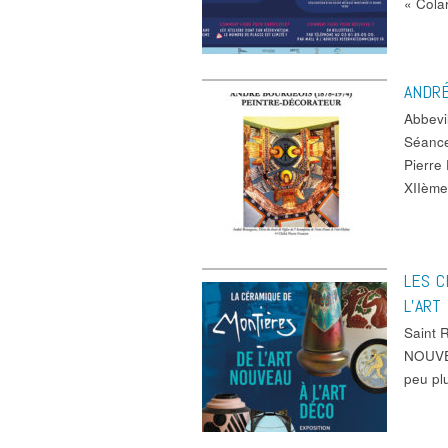
« Cola
ANDRÉ
Abbev
Séance
Pierre
XIIèm
LES C
L’ART
Saint
NOUVEA
peu pl