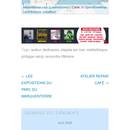
500 km
MapsMarker.com
(
Leaflet
/
icons
) | Carte: ©
OpenStreetMap
300 mi
contributeurs
(
modifier
)
Tags:
auteur
,
dedicaces
,
etaples sur mer
,
médiathèque
,
philippe valcq
,
rencontre littéraire
← LES
ATELIER REPAIR
EXPOSITIONS DU
CAFÉ →
PARC DU
MARQUENTERRE
CALENDRIER DES ÉVÉNEMENTS
août 2026