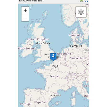
Etaples sur Mer
chargement de la carte - veuillez patienter...
+
-