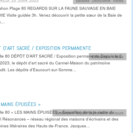
EDI 25 JUIN 2025
Balades
,
Découverte
,
Visites
Mahon Plage 80 REGARDS SUR LA FAUNE SAUVAGE EN BAIE
IE Visite guidée 3h. Venez découvrir la petite sœur de la Baie de
e…
 D’ART SACRÉ / EXPOSITION PERMANENTE
lle 80 DÉPÔT D’ART SACRÉ / Exposition permanente Depuis le 2
Découverte
,
Visites
r 2023, le dépôt d’art sacré du Carmel-Maison du patrimoine
ndit. Les dépôts d’Eaucourt-sur-Somme…
 MAINS ÉPUISÉES »
lle 80 « LES MAINS ÉPUISÉES » Exposition dans le cadre du
classement
,
Expos
,
Expositions en cours
al Résonances – réseau régional des maisons d’écrivains et des
oines littéraires des Hauts-de-France. Jacques…