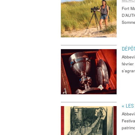
MERCR
Fort 
D’AUTH
Somm
DÉPÔT
Abbevi
févrie
s’agra
« LES
Abbevi
Festiv
patrim