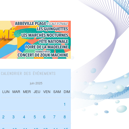
CALENDRIER DES ÉVÉNEMENTS
juin 2025
LUN
MAR
MER
JEU
VEN
SAM
DIM
1
2
3
4
5
6
7
8