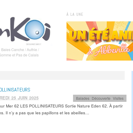
À LA UNE
 Baies Canche / Authie /
 Somme et Pas de Calais
OLLINISATEURS
EDI 25 JUIN 2025
Balades
,
Découverte
,
Visites
sur Mer 62 LES POLLINISATEURS Sortie Nature Eden 62. À partir
s. Il n’y a pas que les papillons et les abeilles…