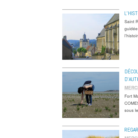
L’HIS
Saint 
guidée
l’histo
DÉCOU
D’AUT
MERCR
Fort 
COMEST
sous l
REGAR