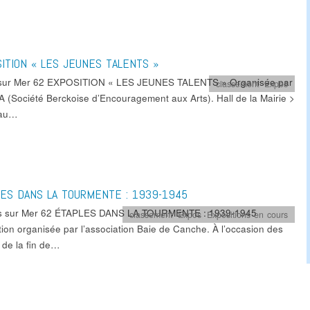
ITION « LES JEUNES TALENTS »
sur Mer 62 EXPOSITION « LES JEUNES TALENTS » Organisée par
classement
,
Expos
A (Société Berckoise d’Encouragement aux Arts). Hall de la Mairie >
 au…
ES DANS LA TOURMENTE : 1939-1945
es sur Mer 62 ÉTAPLES DANS LA TOURMENTE : 1939-1945
classement
,
Expos
,
Expositions en cours
tion organisée par l’association Baie de Canche. À l’occasion des
 de la fin de…