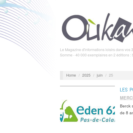
Le Magazine d'informations loisirs dans vos 3
Somme - 40 000 exemplaires en 2 éditions :
Home
/
2025
/
juin
/
25
LES P
MERCR
Berck 
de 8 an